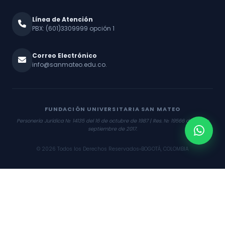
Línea de Atención
PBX: (601)3309999 opción 1
Correo Electrónico
info@sanmateo.edu.co.
FUNDACIÓN UNIVERSITARIA SAN MATEO
Personería Jurídica № 14135 del 16 de octubre de 1987 | Res. № 19566 del 26 de
septiembre de 2017.
© 2026 Todos los Derechos Reservados
BOGOTÁ, COLOMBIA